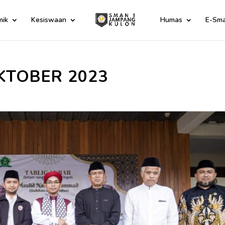
mik
Kesiswaan
Humas
E-Sma
KTOBER 2023