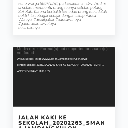
Halo warga SMANJAK, perkenalkan ini Dwi Andini,
ia selalu membantu orang tuanya setelah pulang
Sekolah. Karena berbakti terhadap prang tua adalah
bukti kita sebagai pelajar dengan sikap Panca
Waluya. #disdikjabar #pancawaluya
#gapurapancawaluya
baca lainnya
Media error: Format(s) not supported or source(s)
Pemutar
not found
Video
Unduh Berkas: https://www.sman1jampangkulon.sch.id/wp-
content/uploads/2025/10/JALAN-KAKI-KE-SEKOLAH_20202263_SMAN-1-
JAMPANGKULON.mp4?_=7
JALAN KAKI KE
SEKOLAH_20202263_SMAN