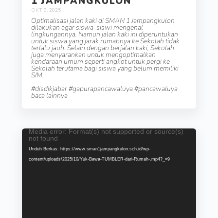
1 JAMPANGKULON
OKT 9, 2025
Optimalisasi jalan kaki di SMAN 1 Jampangkulon
dilakukan agar siswa-siswi mengenal
lingkungannya. Namun jalan kaki ini diperuntukan
untuk siswa yang jarak rumahnya ke Sekolah tidak
terlalu jauh. Selain dengan berjalan kaki, Sekolah
juga menyarankan untuk mengoptimalkan
kendaraan umum seperti angkot untuk pergi ke
Sekolah terutama bagi siswa yang belum memiliki
SIM.
#disdikjabar #gapurapancawaluya #pancawaluya
baca lainnya
Media error: Format(s) not supported or source(s)
Pemutar
not found
Video
Unduh Berkas: https://www.sman1jampangkulon.sch.id/wp-
content/uploads/2025/10/Yuk-Bawa-TUMBLER-dari-Rumah-.mp4?_=9