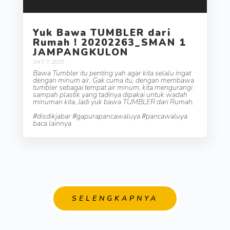
Yuk Bawa TUMBLER dari
Rumah ! 20202263_SMAN 1
JAMPANGKULON
OKT 7, 2025
Bawa Tumbler itu penting yah agar kita selalu ingat
dengan minum air. Gak cuma itu, dengan membawa
tumbler sebagai tempat air minum, kita mengurangi
sampah plastik yang tadinya dipakai untuk wadah
minuman kita. Jadi yuk bawa TUMBLER dari Rumah.
#disdikjabar #gapurapancawaluya #pancawaluya
baca lainnya
SELENGKAPNYA