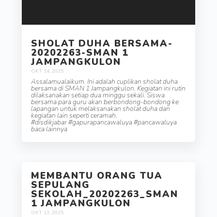
SHOLAT DUHA BERSAMA-
20202263-SMAN 1
JAMPANGKULON
OKT 14, 2025
Assalamualaikum. Ini adalah cuplikan sholat duha
bersama di SMAN 1 Jampangkulon. Kegiatan ini rutin
dilaksanakan setiap dua minggu sekali. Siswa
bersama para guru akan berbondong-bondong ke
lapangan untuk melaksanakan sholat duha dan
kegiatan lain seperti ceramah.
#disdikjabar #gapurapancawaluya #pancawaluya
baca lainnya
MEMBANTU ORANG TUA
SEPULANG
SEKOLAH_20202263_SMAN
1 JAMPANGKULON
OKT 13, 2025