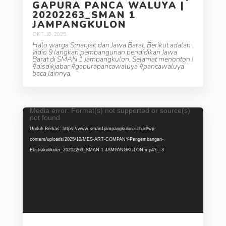
GAPURA PANCA WALUYA |
20202263_SMAN 1
JAMPANGKULON
OKT 18, 2025
Halo warga Smanjak dan Jawa Barat. Berikut adalah
vidio 9 langkah pembangunan pendidikan Jawa
Barat di SMAN 1 Jampangkulon. Selamat menonton !
#disdikjabar #gapurapancawaluya #pancawaluya
baca lainnya
Media error: Format(s) not supported or source(s)
Pemutar
not found
Video
Unduh Berkas: https://www.sman1jampangkulon.sch.id/wp-
content/uploads/2025/10/MES-ART-COMPANY-Pengembangan-
Ekstrakulikuler_20202263_SMAN-1-JAMPANGKULON.mp4?_=3