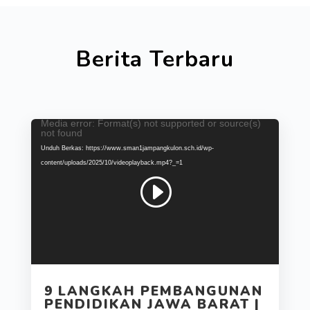
Berita Terbaru
Media error: Format(s) not supported or source(s)
Pemutar
not found
Video
Unduh Berkas: https://www.sman1jampangkulon.sch.id/wp-
content/uploads/2025/10/videoplayback.mp4?_=1
9 LANGKAH PEMBANGUNAN
PENDIDIKAN JAWA BARAT |