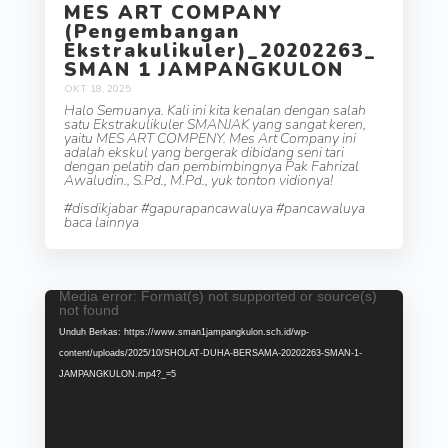
MES ART COMPANY
(Pengembangan
Ekstrakulikuler)_20202263_
SMAN 1 JAMPANGKULON
OKT 18, 2025
Halo Semuanya. Kali ini kita kenalan dengan salah
satu Ekstrakulikuler SMANJAK yang sangat keren,
yaitu MES ART COMPENY. Mes Art Company ini
adalah ekskul yang bergerak dibidang seni tari
dengan pelatih dan pembimbingnya Pak Fahrizal
Awaludin., S.Pd., M.Pd., yuk tonton vidionya!
#disdikjabar #gapurapancawaluya #pancawaluya
baca lainnya
Media error: Format(s) not supported or source(s)
Pemutar
not found
Video
Unduh Berkas: https://www.sman1jampangkulon.sch.id/wp-
content/uploads/2025/10/SHOLAT-DUHA-BERSAMA-20202263-SMAN-1-
JAMPANGKULON.mp4?_=5